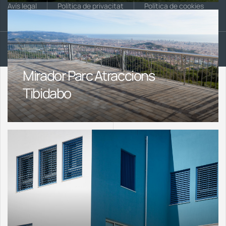
Avís legal
Política de privacitat
Política de cookies
©
Bigas Grup
. Tots els drets reservats
Mirador Parc Atraccions
Tibidabo